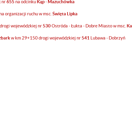
j nr
655
na odcinku
Kąp - Mazuchówka
na organizacji ruchu w msc.
Święta Lipka
drogi wojewódzkiej nr
530
Ostróda - Łukta - Dobre Miasto w msc.
Ka
zbark
w km 29+150 drogi wojewódzkiej nr
541
Lubawa - Dobrzyń