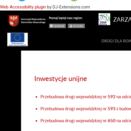
Web Accessibility plugin
by DJ-Extensions.com
ZARZ
DROGI DLA R
Inwestycje unijne
Przebudowa drogi wojewódzkiej nr
592
na odc
Przebudowa drogi wojewódzkiej nr
593
z budow
Przebudowa drogi wojewódzkiej nr
650
na odc