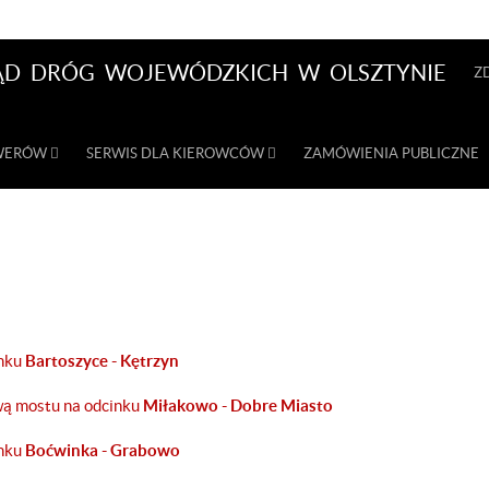
ĄD DRÓG WOJEWÓDZKICH W OLSZTYNIE
Z
OWERÓW
SERWIS DLA KIEROWCÓW
ZAMÓWIENIA PUBLICZNE
inku
Bartoszyce - Kętrzyn
ą mostu na odcinku
Miłakowo - Dobre Miasto
inku
Boćwinka - Grabowo