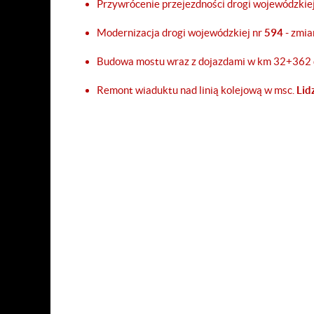
Przywrócenie przejezdności drogi wojewódzkie
Modernizacja drogi wojewódzkiej nr
594
- zmia
Budowa mostu wraz z dojazdami w km 32+362 
Remont wiaduktu nad linią kolejową w msc.
Lid